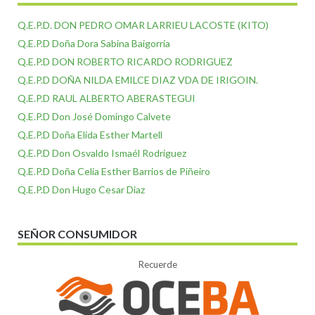
Q.E.P.D. DON PEDRO OMAR LARRIEU LACOSTE (KITO)
Q.E.P.D Doña Dora Sabina Baigorria
Q.E.P.D DON ROBERTO RICARDO RODRIGUEZ
Q.E.P.D DOÑA NILDA EMILCE DIAZ VDA DE IRIGOIN.
Q.E.P.D RAUL ALBERTO ABERASTEGUI
Q.E.P.D Don José Domingo Calvete
Q.E.P.D Doña Elida Esther Martell
Q.E.P.D Don Osvaldo Ismaél Rodriguez
Q.E.P.D Doña Celia Esther Barrios de Piñeiro
Q.E.P.D Don Hugo Cesar Diaz
SEÑOR CONSUMIDOR
Recuerde